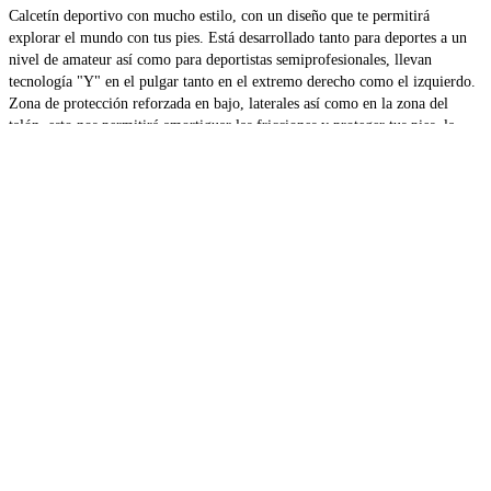
Calcetín deportivo con mucho estilo, con un diseño que te permitirá
explorar el mundo con tus pies. Está desarrollado tanto para deportes a un
nivel de amateur así como para deportistas semiprofesionales, llevan
tecnología "Y" en el pulgar tanto en el extremo derecho como el izquierdo.
Zona de protección reforzada en bajo, laterales así como en la zona del
talón, esto nos permitirá amortiguar las fricciones y proteger tus pies, la
construcción de la RED facilita la evacuación tanto del calor como del
sudor. Están cosidos a mano sin costura en las unión de los dedos. Un
diseño denominado "Heel tab design" que hacen de estos calcetines más
confortables y con la máxima protección para tus pies. Vocke te cuida y
acompaña...