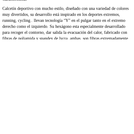
Calcetín deportivo con mucho estilo, diseñado con una variedad de colores
muy divertidos, su desarrollo está inspirado en los deportes extremos,
running, cycling.. llevan tecnología “Y” en el pulgar tanto en el extremo
derecho como el izquierdo. Su hexágono esta especialmente desarrollado
para recoger el contorno, dar salida la evacuación del calor, fabricado con
fibras de poliamida y spandex de lycra, ambas son fibras extremadamente
resistentes, mantiene su forma y acabado después de muchos lavados. Zona
de protección reforzada en bajo, laterales así como en la zona del talón,
cosido a mano sin costura en las uniones de los dedos. Un diseño
denominado “Heel tab design” que hacen de estos calcetines más
confortables y con la máxima protección para tus pies. Vocke te cuida y
acompaña…