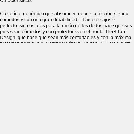
Características
Calcetín ergonómico que absorbe y reduce la fricción siendo
cómodos y con una gran durabilidad. El arco de ajuste
perfecto, sin costuras para la unión de los dedos hace que sus
pies sean cómodos y con protectores en el frontal.Heel Tab
Design que hace que sean más confortables y con la máxima
proteción para tu pie.
Composición: 98%nylon 2%lycra Color:
Gris
Essentials
4,50
€
AÑADIR AL CARRITO